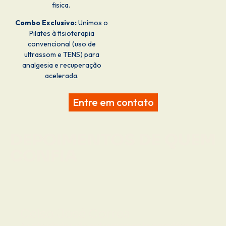
fisica.
Combo Exclusivo:
Unimos o
Pilates à fisioterapia
convencional (uso de
ultrassom e TENS) para
analgesia e recuperação
acelerada.
Entre em contato
DEPOIMENTOS DE QUEM
CONFIA
Celso José Correa
As atividades são extremamente agradáveis e