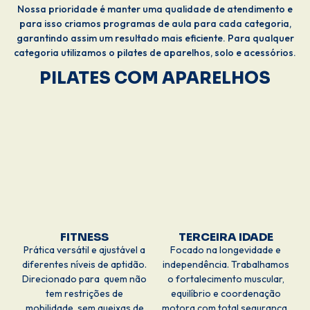
Nossa prioridade é manter uma qualidade de atendimento e
para isso criamos programas de aula para cada categoria,
garantindo assim um resultado mais eficiente. Para qualquer
categoria utilizamos o pilates de aparelhos, solo e acessórios.
PILATES COM APARELHOS
FITNESS
TERCEIRA IDADE
Prática versátil e ajustável a
Focado na longevidade e
diferentes níveis de aptidão.
independência. Trabalhamos
Direcionado para quem não
o fortalecimento muscular,
tem restrições de
equilíbrio e coordenação
mobilidade, sem queixas de
motora com total segurança,